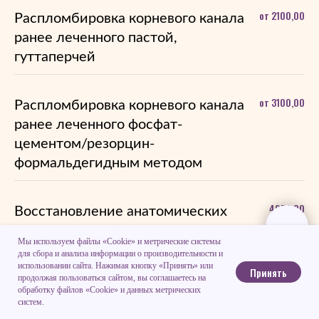
от 2100,00
Распломбировка корневого канала
ранее леченного пастой,
гуттаперчей
от 3100,00
Распломбировка корневого канала
ранее леченного фосфат-
цементом/резорцин-
формальдегидным методом
4950,00
Восстановление анатомических
ориентиров зуба при выполнении
Мы используем файлы «Cookie» и метрические системы
эндодонтического лечения
для сбора и анализа информации о производительности и
использовании сайта. Нажимая кнопку «Принять» или
Принять
продолжая пользоваться сайтом, вы соглашаетесь на
обработку файлов «Cookie» и данных метрических
Эндодонтическая обработка и
систем.
3400,00
временная пломбировка одного