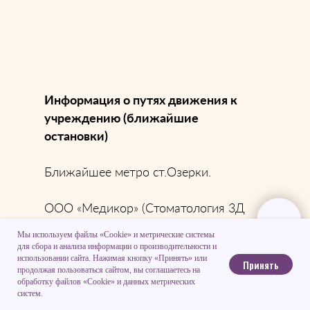
Информация о путях движения к
учреждению (ближайшие
остановки)
Ближайшее метро ст.Озерки.
ООО «Медикор» (Стоматология 3Д
Медикорl) находится на расстоянии
Мы используем файлы «Cookie» и метрические системы
97 метров от ближайшей остановки
для сбора и анализа информации о производительности и
использовании сайта. Нажимая кнопку «Принять» или
транспорта.
Принять
продолжая пользоваться сайтом, вы соглашаетесь на
обработку файлов «Cookie» и данных метрических
систем.
Перекрестки по пути следования к