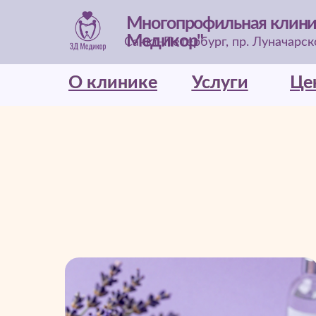
Многопрофильная клини
Медикор"
Санкт-Петербург, пр. Луначарског
О клинике
О клинике
Услуги
Услуги
Це
Це