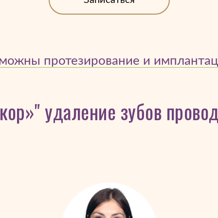
Записаться
можны протезирование и имплантаци
ор»" удаление зубов провод