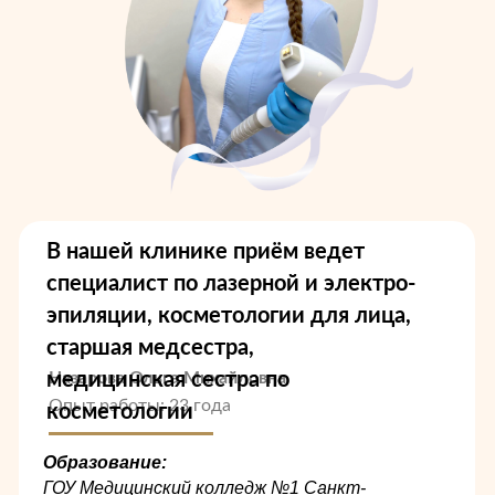
В нашей клинике приём ведет
специалист по лазерной и электро-
эпиляции, косметологии для лица,
старшая медсестра,
медицинская сестра по
Назарова Ольга Михайловна
Опыт работы: 23 года
косметологии
Образование:
ГОУ Медицинский колледж №1 Санкт-