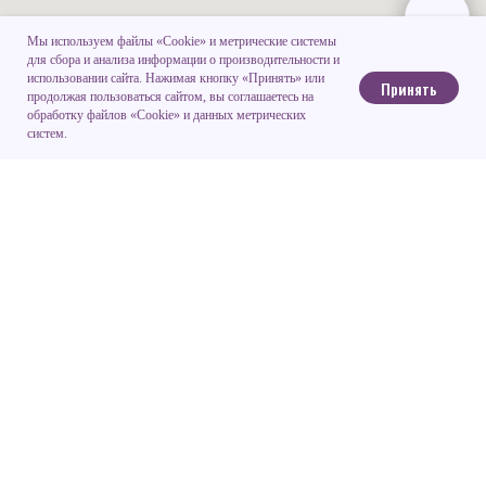
Мы используем файлы «Cookie» и метрические системы
для сбора и анализа информации о производительности и
использовании сайта. Нажимая кнопку «Принять» или
Принять
продолжая пользоваться сайтом, вы соглашаетесь на
обработку файлов «Cookie» и данных метрических
систем.