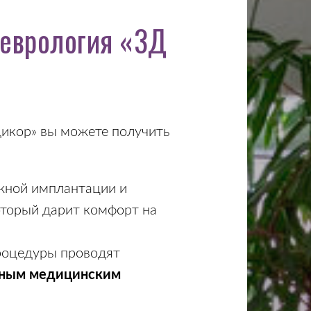
неврология «3Д
дикор» вы можете получить
ожной имплантации и
который дарит комфорт на
процедуры проводят
ным медицинским