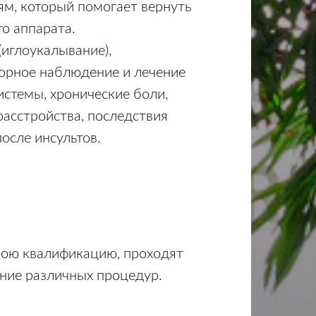
м, который помогает вернуть
о аппарата.
(иглоукалывание),
торное наблюдение и лечение
истемы, хронические боли,
расстройства, последствия
осле инсультов.
вою квалификацию, проходят
ение различных процедур.