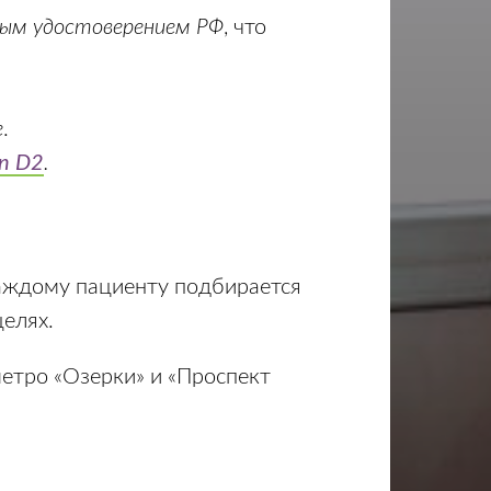
ным удостоверением РФ
, что
е
.
on D2
.
аждому пациенту подбирается
целях.
етро «Озерки» и «Проспект