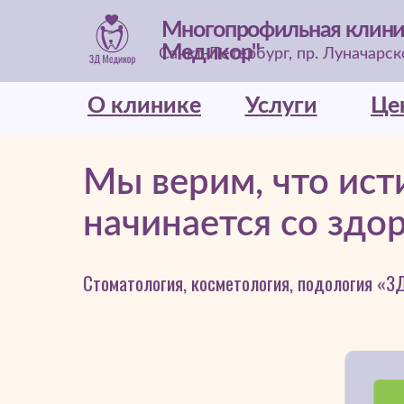
Многопрофильная клини
Медикор"
Санкт-Петербург, пр. Луначарског
О клинике
О клинике
Услуги
Услуги
Це
Це
Мы верим, что ист
начинается со здо
Стоматология, косметология, подология «