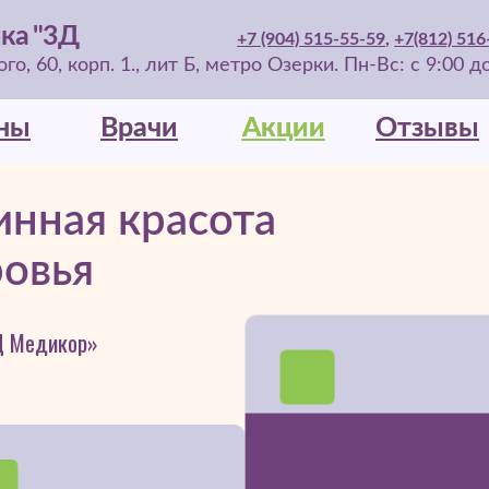
ка "3Д
+7 (904) 515-55-59
,
+7(812) 516
о, 60, корп. 1., лит Б, метро Озерки. Пн-Вс: с 9:00 д
ны
ны
Врачи
Врачи
Акции
Акции
Отзывы
Отзывы
инная красота
ровья
3Д Медикор»