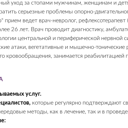
ый уход за стопами мужчинам, женщинам и детя
вратить серьезные проблемы опорно-двигательног
" прием ведет врач-невролог, рефлексотерапевт 
олее 26 лет. Врач проводит диагностику, амбула
тологии центральной и периферической нервной с
ские атаки, вегетативные и мышечно-тонические 
го кровообращения, занимается реабилитацией п
А
зываемых услуг.
ециалистов,
которые регулярно подтверждают с
редовые методы, как в лечение, так и в провед
е: