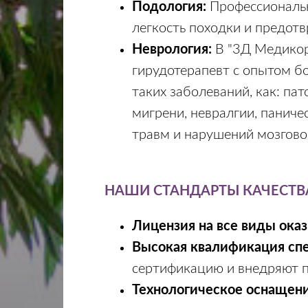
Подология:
Профессиональн
легкость походки и предот
Неврология:
В "3Д Медикор
гирудотерапевт с опытом б
таких заболеваний, как: па
мигрени, невралгии, паниче
травм и нарушений мозгово
НАШИ СТАНДАРТЫ КАЧЕСТВ
Лицензия на все виды ока
Высокая квалификация сп
сертификацию и внедряют пе
Технологическое оснащени