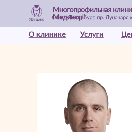
Многопрофильная клини
Медикор"
Санкт-Петербург, пр. Луначарског
О клинике
О клинике
Услуги
Услуги
Це
Це