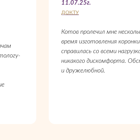
11.07.25г.
ДОКТУ
Котов пролечил мне нескольк
время изготовления коронки
ачам
справилась со всеми нагрузк
тологу-
никакого дискомфорта. Обс
и дружелюбной.
ие
в