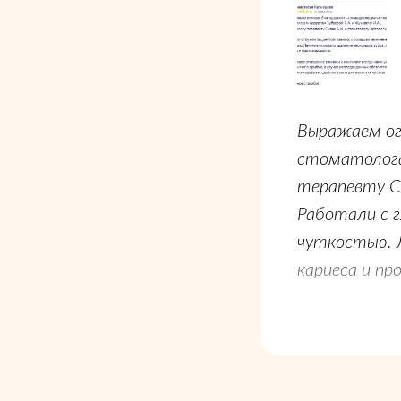
Выражаем ог
стоматолога
терапевту С
Работали с 
чуткостью. Л
кариеса и пр
Прекрасное о
напоминают 
стараются п