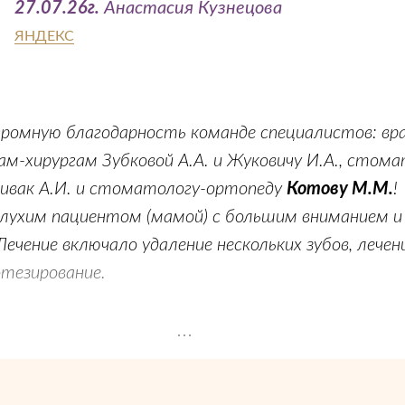
27.07.26г.
Анастасия Кузнецова
ЯНДЕКС
ромную благодарность команде специалистов: вр
м-хирургам Зубковой А.А. и Жуковичу И.А., стома
ивак А.И. и стоматологу-ортопеду
Котову М.М.
!
глухим пациентом (мамой) с большим вниманием и
ечение включало удаление нескольких зубов, лечен
отезирование.
тношение клиники к клиентам: всегда накануне
о приёме, в случае непредвиденных обстоятельст
одобрать удобное время для переноса приёма.