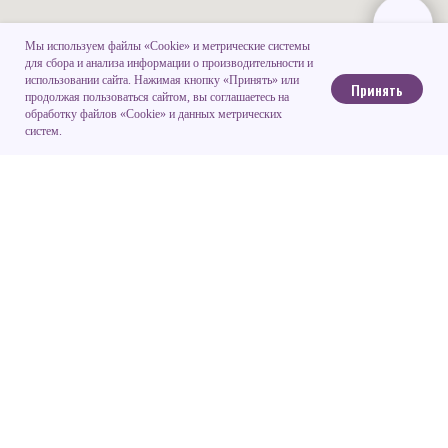
Мы используем файлы «Cookie» и метрические системы
для сбора и анализа информации о производительности и
использовании сайта. Нажимая кнопку «Принять» или
Принять
продолжая пользоваться сайтом, вы соглашаетесь на
обработку файлов «Cookie» и данных метрических
систем.