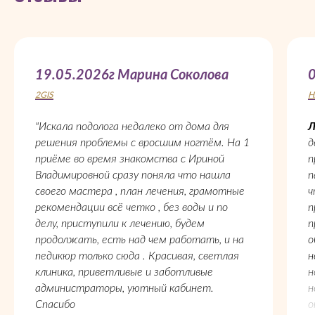
19.05.2026г Марина Соколова
2GIS
Н
"Искала подолога недалеко от дома для
Л
решения проблемы с вросшим ногтём. На 1
д
приёме во время знакомства с Ириной
п
Владимировной сразу поняла что нашла
п
своего мастера , план лечения, грамотные
ч
рекомендации всё четко , без воды и по
п
делу, приступили к лечению, будем
п
продолжать, есть над чем работать, и на
о
педикюр только сюда . Красивая, светлая
н
клиника, приветливые и заботливые
н
администраторы, уютный кабинет.
н
Спасибо
о