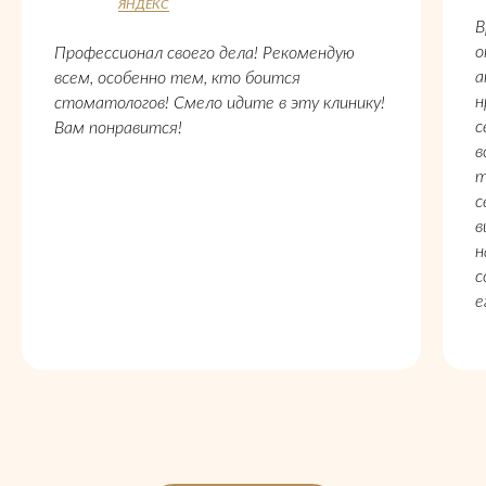
ЯНДЕКС
В
о
Профессионал своего дела! Рекомендую
а
всем, особенно тем, кто боится
н
стоматологов! Смело идите в эту клинику!
с
Вам понравится!
в
т
с
в
н
с
е