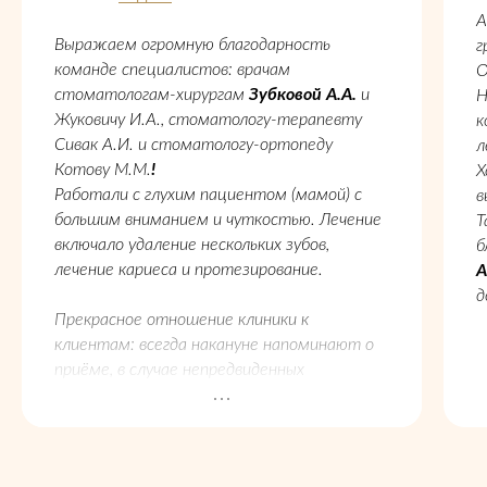
А
Выражаем огромную благодарность
г
команде специалистов: врачам
О
стоматологам-хирургам
Зубковой А.А.
и
Н
Жуковичу И.А., стоматологу-терапевту
к
Сивак А.И. и стоматологу-ортопеду
л
Котову М.М.
!
Х
Работали с глухим пациентом (мамой) с
в
большим вниманием и чуткостью. Лечение
Т
включало удаление нескольких зубов,
б
лечение кариеса и протезирование.
А
д
Прекрасное отношение клиники к
клиентам: всегда накануне напоминают о
приёме, в случае непредвиденных
обстоятельств стараются подобрать
удобное время для переноса приёма.
Сердечное спасибо!