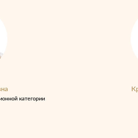
вна
К
ионной категории