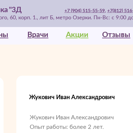
ка "3Д
+7 (904) 515-55-59
,
+7(812) 516
о, 60, корп. 1., лит Б, метро Озерки. Пн-Вс: с 9:00 д
ны
ны
Врачи
Врачи
Акции
Акции
Отзывы
Отзывы
Жукович Иван Александрович
Жукович Иван Александрович
Опыт работы: более 2 лет.