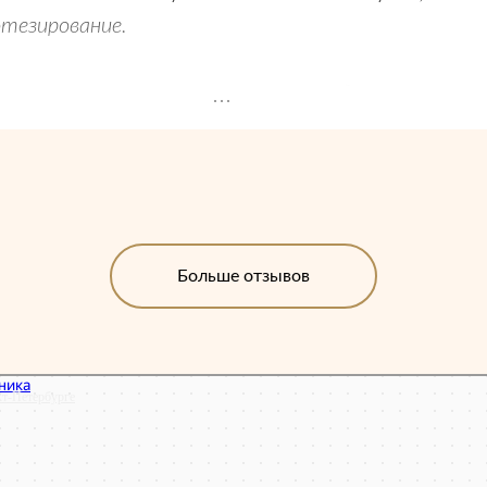
отезирование.
тношение клиники к клиентам: всегда накануне
о приёме, в случае непредвиденных обстоятельст
одобрать удобное время для переноса приёма.
асибо!
Больше отзывов
кт‑Петербурге