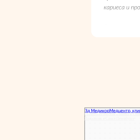
кариеса и пр
Прекрасное о
напоминают 
стараются п
Сердечное сп
Стоматологическая клиника в Сан
Подология в Санкт‑Петербурге