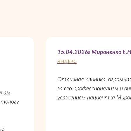
15.04.2026г Мироненко Е.Н
ЯНДЕКС
Отличная клиника, огромная
за его профессионализм и в
ачам
уважением пациентка Мирон
атологу-
ие