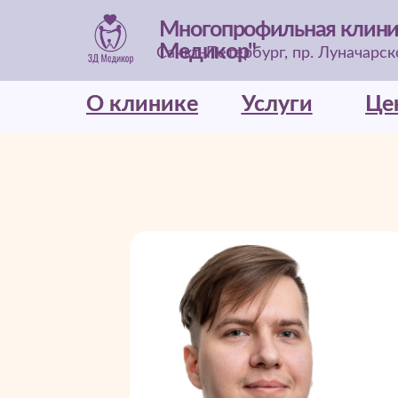
Многопрофильная клини
Медикор"
Санкт-Петербург, пр. Луначарског
О клинике
О клинике
Услуги
Услуги
Це
Це